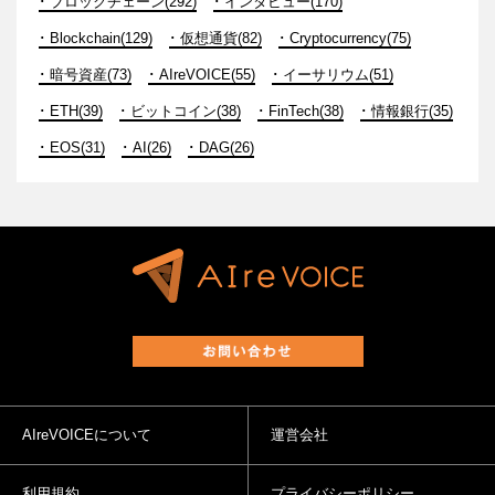
ブロックチェーン(292)
インタビュー(170)
Blockchain(129)
仮想通貨(82)
Cryptocurrency(75)
暗号資産(73)
AIreVOICE(55)
イーサリウム(51)
ETH(39)
ビットコイン(38)
FinTech(38)
情報銀行(35)
EOS(31)
AI(26)
DAG(26)
AIreVOICEについて
運営会社
利用規約
プライバシーポリシー