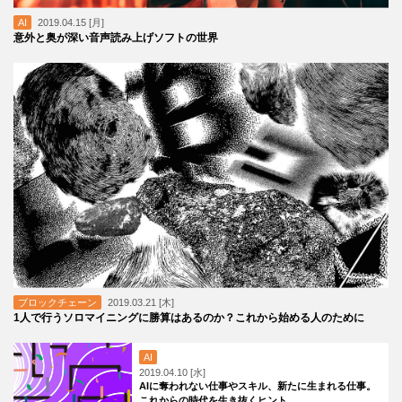
AI
2019.04.15 [月]
意外と奥が深い音声読み上げソフトの世界
ブロックチェーン
2019.03.21 [木]
1人で行うソロマイニングに勝算はあるのか？これから始める人のために
AI
2019.04.10 [水]
AIに奪われない仕事やスキル、新たに生まれる仕事。
これからの時代を生き抜くヒント