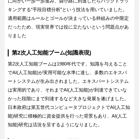
に向かい一歩一歩進み、袋小路に到達したらバックトラッ
キングする“手段目標分析”という技法を用いていました。
適用範囲はルールとゴールが決まっている枠組みの中限定
だったため、現実世界では役に立たないという問題点があ
りました
第2次人工知能ブーム(知識表現)
第2次人工知能ブームは1980年代です。知識を与えること
でAI(人工知能)が実用可能な水準に達し、多数のエキスパ
ートシステムが生み出されました。エキスパートシステム
は実用的であり、それまでAI(人工知能)が到達できていな
かった段階にまで到達するなど大きな発展を遂げました。
日本政府は第五世代コンピュータプロジェクトでAI(人工知
能)研究に積極的に資金提供を行った背景もあり、AI(人工
知能)研究は活況を呈するようになりました。