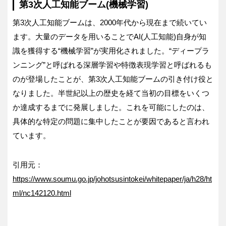
第3次人工知能ブーム(機械学習)
第3次人工知能ブームは、2000年代から現在まで続いてい
ます。大量のデータを用いることでAI(人工知能)自身が知
識を獲得する“機械学習”が実用化されました。“ディープラ
ンニング”と呼ばれる深層学習や特徴表現学習と呼ばれるも
のが登場したことが、第3次人工知能ブームの引き付け役と
なりました。半世紀以上の歴史を経て当初の目標をいくつ
か達成するまでに発展しました。これを可能にしたのは、
具体的な特定の問題に集中したことが要因であると言われ
ています。
引用元：
https://www.soumu.go.jp/johotsusintokei/whitepaper/ja/h28/ht
ml/nc142120.html