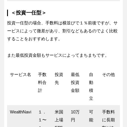
＜投資一任型＞
投資一任型の場合、手数料は横並びで１％前後ですが、サ
ービスによって微差があり、割引などもあるのでよく比較
することをおすすめします。
また最低投資金額もサービスによってまちまちです。
サービス名
手数
投資
最低
自
その他
料合
先
投資
動
計
金額
積
立
WealthNavi
１．
米国
10万
可
手数料
１〜
上場
円
能
に長期