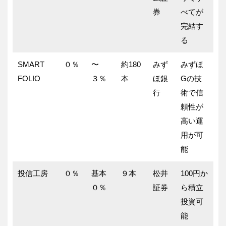
券
べてが
完結す
る
SMART
０％
〜
約180
みず
みずほ
FOLIO
３％
本
ほ銀
Gの技
行
術で信
頼性が
高い運
用が可
能
投信工房
０％
基本
９本
松井
100円か
０％
証券
ら積立
投資可
能