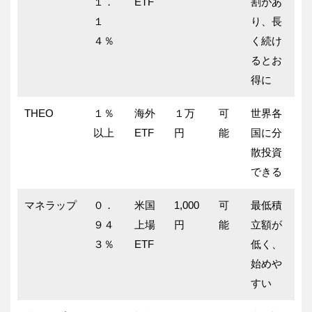
１．
ETF
割があ
１
り、長
４％
く続け
るとお
得に
THEO
１％
海外
１万
可
世界各
以上
ETF
円
能
国に分
散投資
できる
マネラップ
０．
米国
1,000
可
最低積
９４
上場
円
能
立額が
３％
ETF
低く、
始めや
すい