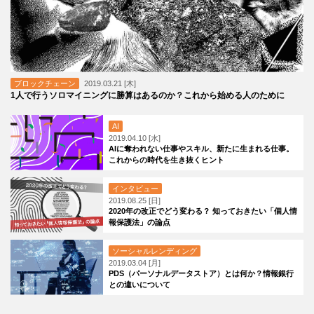
ブロックチェーン
2019.03.21 [木]
1人で行うソロマイニングに勝算はあるのか？これから始める人のために
AI
2019.04.10 [水]
AIに奪われない仕事やスキル、新たに生まれる仕事。
これからの時代を生き抜くヒント
インタビュー
2019.08.25 [日]
2020年の改正でどう変わる？ 知っておきたい「個人情
報保護法」の論点
ソーシャルレンディング
2019.03.04 [月]
PDS（パーソナルデータストア）とは何か？情報銀行
との違いについて