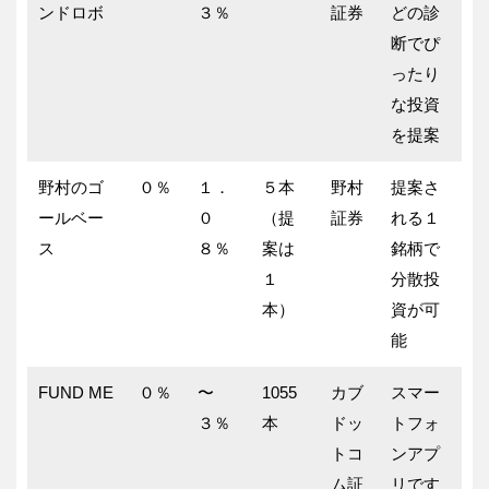
ンドロボ
３％
証券
どの診
断でぴ
ったり
な投資
を提案
野村のゴ
０％
１．
５本
野村
提案さ
ールベー
０
（提
証券
れる１
ス
８％
案は
銘柄で
１
分散投
本）
資が可
能
FUND ME
０％
〜
1055
カブ
スマー
３％
本
ドッ
トフォ
トコ
ンアプ
ム証
リです