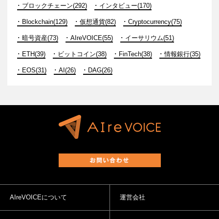
ブロックチェーン(292)
インタビュー(170)
Blockchain(129)
仮想通貨(82)
Cryptocurrency(75)
暗号資産(73)
AIreVOICE(55)
イーサリウム(51)
ETH(39)
ビットコイン(38)
FinTech(38)
情報銀行(35)
EOS(31)
AI(26)
DAG(26)
AIreVOICEについて
運営会社