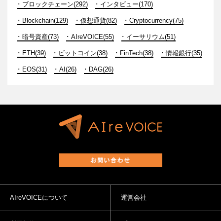
ブロックチェーン(292)
インタビュー(170)
Blockchain(129)
仮想通貨(82)
Cryptocurrency(75)
暗号資産(73)
AIreVOICE(55)
イーサリウム(51)
ETH(39)
ビットコイン(38)
FinTech(38)
情報銀行(35)
EOS(31)
AI(26)
DAG(26)
AIreVOICEについて
運営会社